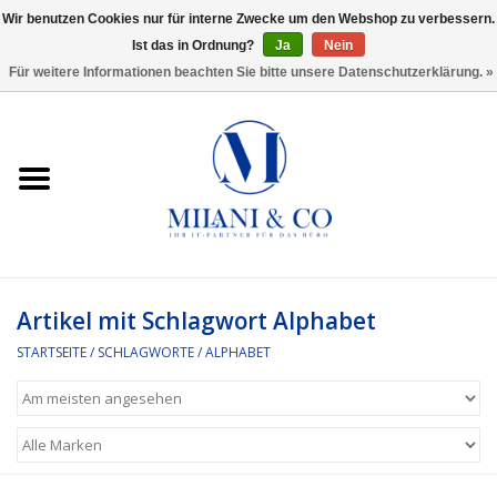
Wir benutzen Cookies nur für interne Zwecke um den Webshop zu verbessern.
Ist das in Ordnung?
Ja
Nein
0 Artikel - €0,00
Für weitere Informationen beachten Sie bitte unsere Datenschutzerklärung. »
Startseite
Bürobedarf
Ordnen und Registrieren
Headset
Artikel mit Schlagwort Alphabet
STARTSEITE
/
SCHLAGWORTE
/
ALPHABET
Rund um den Schreibtisch
Kleben und versenden
Software