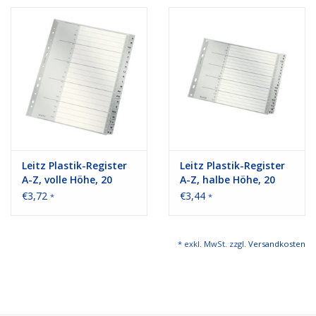
Bürobedarf
Druckerzubehör
Büroeinrichtung
Marken
Leitz Plastik-Register
Leitz Plastik-Register
A-Z, volle Höhe, 20
A-Z, halbe Höhe, 20
Blatt
Blatt
€3,72
€3,44
*
*
* exkl. MwSt. zzgl.
Versandkosten