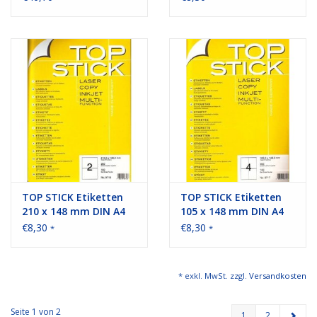
TOP STICK Etiketten
TOP STICK Etiketten
210 x 148 mm DIN A4
105 x 148 mm DIN A4
100 Blatt Packungen
100 Blatt Packungen
€8,30
€8,30
*
*
* exkl. MwSt. zzgl.
Versandkosten
Seite 1 von 2
1
2