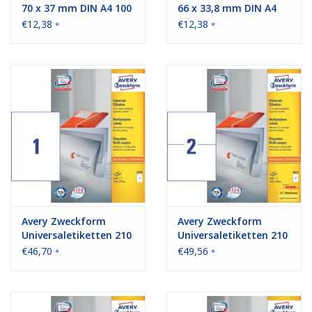
70 x 37 mm DIN A4 100
66 x 33,8 mm DIN A4
Blatt Packungen
100 Blatt Packungen
€12,38
€12,38
*
*
Avery Zweckform
Avery Zweckform
Universaletiketten 210
Universaletiketten 210
x 297 mm 100 Blatt
x 148 mm 100 Blatt
€46,70
€49,56
*
*