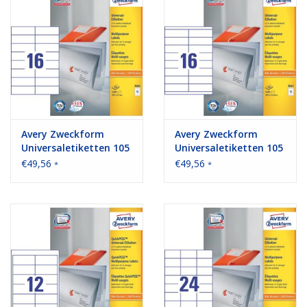
Avery Zweckform
Avery Zweckform
Universaletiketten 105
Universaletiketten 105
x 37 mm 100 Blatt
x 33,8 mm 100 Blatt
€49,56
€49,56
*
*