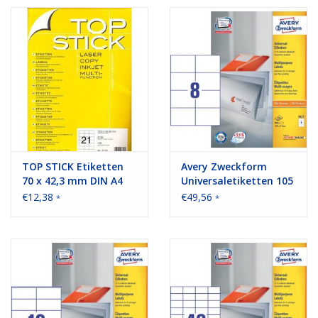
Bürobedarf
Druckerzubehör
Büroeinrichtung
Marken
TOP STICK Etiketten
Avery Zweckform
70 x 42,3 mm DIN A4
Universaletiketten 105
100 Blatt Packungen
x 74 mm 100 Blatt
€12,38
€49,56
*
*