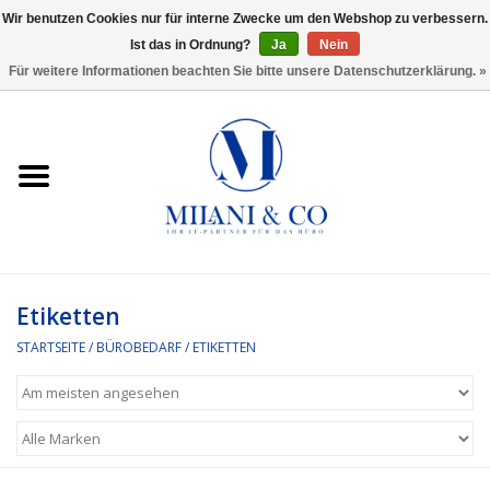
Wir benutzen Cookies nur für interne Zwecke um den Webshop zu verbessern.
Ist das in Ordnung?
Ja
Nein
0 Artikel - €0,00
Für weitere Informationen beachten Sie bitte unsere Datenschutzerklärung. »
Startseite
Bürobedarf
Ordnen und Registrieren
Headset
Etiketten
STARTSEITE
/
BÜROBEDARF
/
ETIKETTEN
Rund um den Schreibtisch
Kleben und versenden
Software