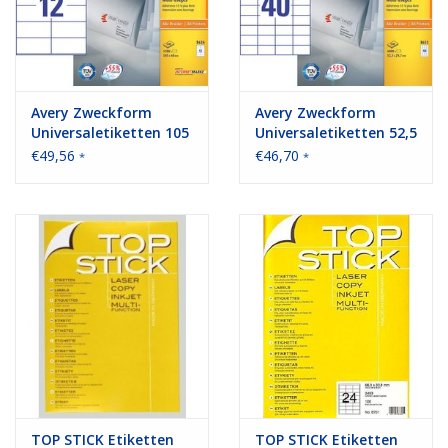
Avery Zweckform
Avery Zweckform
Universaletiketten 105
Universaletiketten 52,5
x 48 mm 100 Blatt
x 29,7 mm 100 Blatt
€49,56
€46,70
*
*
TOP STICK Etiketten
TOP STICK Etiketten