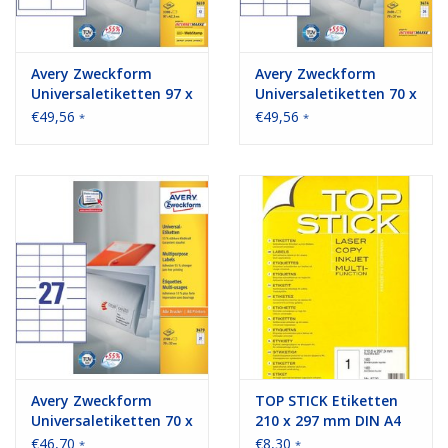
Avery Zweckform
Avery Zweckform
Universaletiketten 97 x
Universaletiketten 70 x
42,3 mm 100 Blatt
37 mm 100 Blatt
€49,56
€49,56
*
*
Avery Zweckform
TOP STICK Etiketten
Universaletiketten 70 x
210 x 297 mm DIN A4
32 mm 100 Blatt
100 Blatt Packungen
€46,70
€8,30
*
*