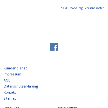
* exkl. MwSt. zzgl.
Versandkosten
Bürobedarf
Druckerzubehör
Büroeinrichtung
Marken
Kundendienst
Impressum
AGB
Datenschutzerklärung
Kontakt
Sitemap
Produkte
Mein Konto