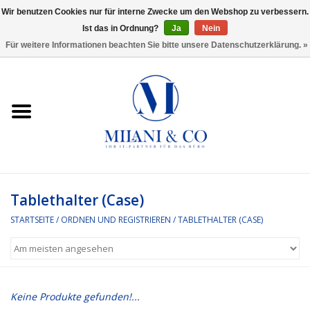
Wir benutzen Cookies nur für interne Zwecke um den Webshop zu verbessern.
Ist das in Ordnung?
Ja
Nein
0 Artikel - €0,00
Für weitere Informationen beachten Sie bitte unsere Datenschutzerklärung. »
Startseite
Bürobedarf
Ordnen und Registrieren
Headset
Tablethalter (Case)
STARTSEITE
/
ORDNEN UND REGISTRIEREN
/
TABLETHALTER (CASE)
Rund um den Schreibtisch
Kleben und versenden
Keine Produkte gefunden!...
Software