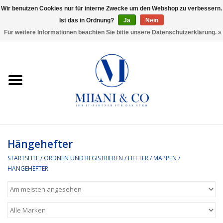
Wir benutzen Cookies nur für interne Zwecke um den Webshop zu verbessern.
Ist das in Ordnung?
Ja
Nein
0 Artikel - €0,00
Für weitere Informationen beachten Sie bitte unsere Datenschutzerklärung. »
Startseite
Bürobedarf
Ordnen und Registrieren
Headset
Hängehefter
STARTSEITE
/
ORDNEN UND REGISTRIEREN
/
HEFTER / MAPPEN
/
Rund um den Schreibtisch
HÄNGEHEFTER
Kleben und versenden
Software