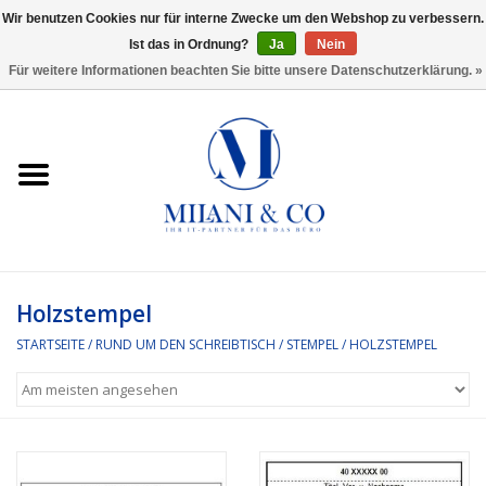
Wir benutzen Cookies nur für interne Zwecke um den Webshop zu verbessern.
Ist das in Ordnung?
Ja
Nein
0 Artikel - €0,00
Für weitere Informationen beachten Sie bitte unsere Datenschutzerklärung. »
Startseite
Bürobedarf
Ordnen und Registrieren
Headset
Holzstempel
STARTSEITE
/
RUND UM DEN SCHREIBTISCH
/
STEMPEL
/
HOLZSTEMPEL
Rund um den Schreibtisch
Kleben und versenden
Software