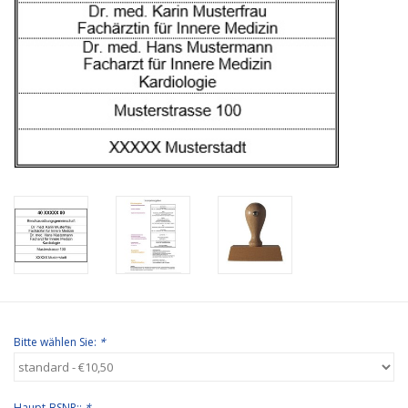
Bürobedarf
Druckerzubehör
Büroeinrichtung
Marken
Bitte wählen Sie:
*
Haupt-BSNR::
*