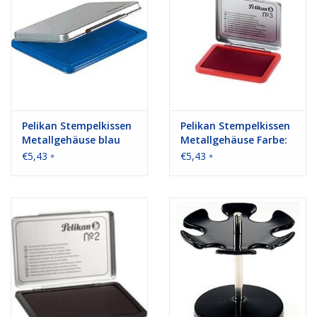
Pelikan Stempelkissen
Pelikan Stempelkissen
Metallgehäuse blau
Metallgehäuse Farbe:
rot 11 x 7 cm (B x H)
€5,43
€5,43
*
*