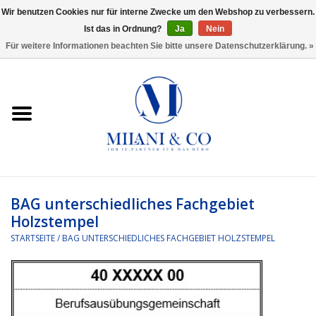
Wir benutzen Cookies nur für interne Zwecke um den Webshop zu verbessern.
Ist das in Ordnung?
Ja
Nein
0 Artikel - €0,00
Für weitere Informationen beachten Sie bitte unsere Datenschutzerklärung. »
Startseite
Bürobedarf
Ordnen und Registrieren
Headset
BAG unterschiedliches Fachgebiet
Holzstempel
Rund um den Schreibtisch
STARTSEITE
/
BAG UNTERSCHIEDLICHES FACHGEBIET HOLZSTEMPEL
Kleben und versenden
Software