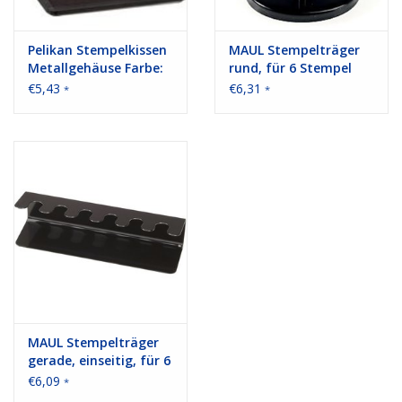
Pelikan Stempelkissen
MAUL Stempelträger
Metallgehäuse Farbe:
rund, für 6 Stempel
schwarz 11 x 7 cm (B x
€5,43
€6,31
*
*
H)
MAUL Stempelträger
gerade, einseitig, für 6
Stempel
€6,09
*