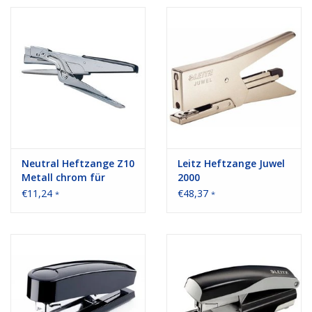
Bürobedarf
Druckerzubehör
Büroeinrichtung
Marken
Neutral Heftzange Z10
Leitz Heftzange Juwel
Metall chrom für
2000
Klammern HK10
€11,24
€48,37
*
*