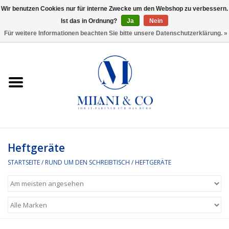
Wir benutzen Cookies nur für interne Zwecke um den Webshop zu verbessern.
Ist das in Ordnung?
Ja
Nein
0 Artikel - €0,00
Für weitere Informationen beachten Sie bitte unsere Datenschutzerklärung. »
Startseite
Bürobedarf
Ordnen und Registrieren
Headset
Heftgeräte
STARTSEITE
/
RUND UM DEN SCHREIBTISCH
/
HEFTGERÄTE
Rund um den Schreibtisch
Kleben und versenden
Software