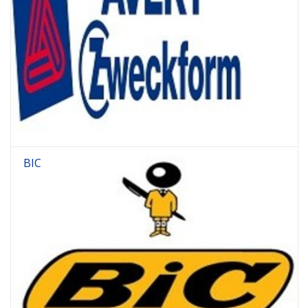
Bürobedarf
Druckerzubehör
Büroeinrichtung
Marken
BIC