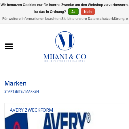
Wir benutzen Cookies nur für interne Zwecke um den Webshop zu verbessern.
Ist das in Ordnung?
Ja
Nein
0 Artikel - €0,00
Für weitere Informationen beachten Sie bitte unsere Datenschutzerklärung. »
Startseite
Bürobedarf
Ordnen und Registrieren
Headset
Marken
STARTSEITE
/
MARKEN
Rund um den Schreibtisch
Kleben und versenden
AVERY ZWECKFORM
Software