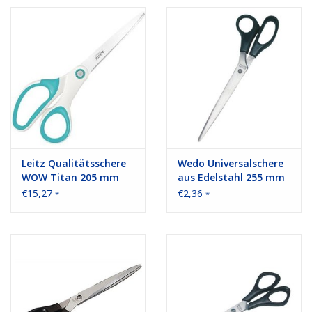
Bürobedarf
Druckerzubehör
Büroeinrichtung
Marken
Leitz Qualitätsschere
Wedo Universalschere
WOW Titan 205 mm
aus Edelstahl 255 mm
Farbe: eisblau/metallic
Farbe: schwarz
€15,27
€2,36
*
*