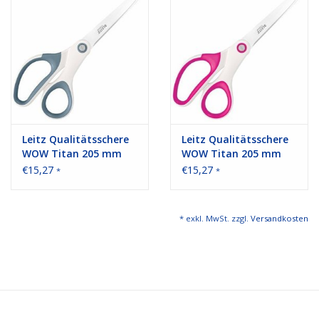
Leitz Qualitätsschere
Leitz Qualitätsschere
WOW Titan 205 mm
WOW Titan 205 mm
Farbe: perlweiß
Farbe: pink/metallic
€15,27
€15,27
*
*
* exkl. MwSt. zzgl.
Versandkosten