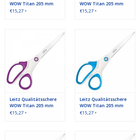
WOW Titan 205 mm
WOW Titan 205 mm
Farbe: grün
Farbe: gelb
€15,27
€15,27
*
*
Leitz Qualitätsschere
Leitz Qualitätsschere
WOW Titan 205 mm
WOW Titan 205 mm
Farbe: violett/metallic
Farbe: blau/metallic
€15,27
€15,27
*
*