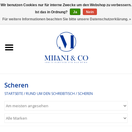
Wir benutzen Cookies nur für interne Zwecke um den Webshop zu verbessern.
Ist das in Ordnung?
Ja
Nein
0 Artikel - €0,00
Für weitere Informationen beachten Sie bitte unsere Datenschutzerklärung. »
Startseite
Bürobedarf
Ordnen und Registrieren
Headset
Scheren
STARTSEITE
/
RUND UM DEN SCHREIBTISCH
/
SCHEREN
Rund um den Schreibtisch
Kleben und versenden
Software