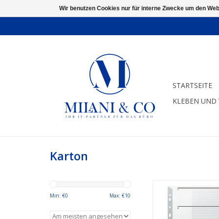
Wir benutzen Cookies nur für interne Zwecke um den Web
STARTSEITE
KLEBEN UND
Karton
Für Format A4. 5 Bla
Stabiler Karton. Me
Min: €
0
Max: €
10
ZUM WARENKORB HI