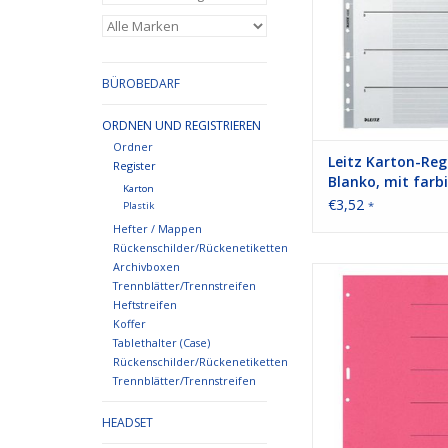
BÜROBEDARF
ORDNEN UND REGISTRIEREN
Ordner
Leitz Karton-Reg
Register
Blanko, mit farb
Karton
Taben, 5 Blatt, D
€3,52
*
Plastik
Hefter / Mappen
Rückenschilder/Rückenetiketten
Archivboxen
Für Format A4. 6 Bla
Trennblätter/Trennstreifen
Extrastarker Recycli
Heftstreifen
Blauer Engel. Meh
Koffer
Tablethalter (Case)
ZUM WARENKORB HI
Rückenschilder/Rückenetiketten
Trennblätter/Trennstreifen
HEADSET