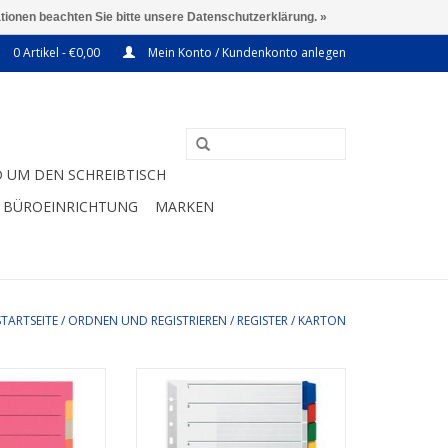
ationen beachten Sie bitte unsere Datenschutzerklärung. »
0 Artikel - €0,00
Mein Konto / Kundenkonto anlegen
 UM DEN SCHREIBTISCH
BÜROEINRICHTUNG
MARKEN
STARTSEITE
/
ORDNEN UND REGISTRIEREN
/
REGISTER
/
KARTON
A4, 10 Blatt,
Für Format A4. 10 Blatt Blanko.
ker Karton,
Stabiler Karton. Mehrfarbig.
efärbt
ZUM WARENKORB HINZUFÜGEN