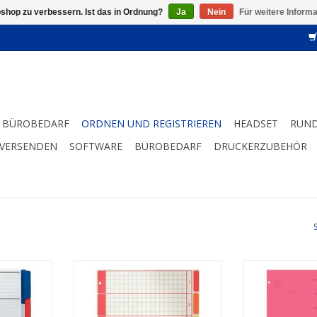
shop zu verbessern. Ist das in Ordnung?
Ja
Nein
Für weitere Inform
BÜROBEDARF
ORDNEN UND REGISTRIEREN
HEADSET
RUND
 VERSENDEN
SOFTWARE
BÜROBEDARF
DRUCKERZUBEHÖR
tt Blanko.
Für Format A4. 6 Blatt Blanko.
Für Format 
hrfarbig.
Farbige Taben. Extrastarker
extrastar
Recyclingkarton. Blauer Engel.
durchg
NZUFÜGEN
Farbe Grau.