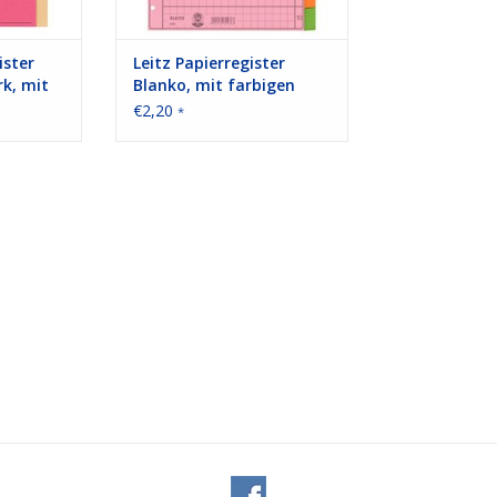
ister
Leitz Papierregister
rk, mit
Blanko, mit farbigen
6 Blatt,
Taben, DIN A4
€2,20
*