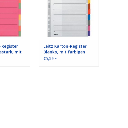
RB HINZUFÜGEN
-Register
Leitz Karton-Register
astark, mit
Blanko, mit farbigen
en, 10 Blatt,
Taben, 10 Blatt, DIN A4
€5,59
*