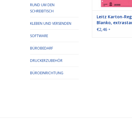
RUND UM DEN
SCHREIBTISCH
Leitz Karton-Reg
Blanko, extrasta
KLEBEN UND VERSENDEN
farbigen Taben, 
€2,46
*
DIN A4
SOFTWARE
BÜROBEDARF
DRUCKERZUBEHÖR
BÜROEINRICHTUNG