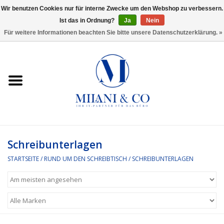
Wir benutzen Cookies nur für interne Zwecke um den Webshop zu verbessern.
Ist das in Ordnung?
Ja
Nein
0 Artikel - €0,00
Für weitere Informationen beachten Sie bitte unsere Datenschutzerklärung. »
Startseite
Bürobedarf
Ordnen und Registrieren
Headset
Schreibunterlagen
STARTSEITE
/
RUND UM DEN SCHREIBTISCH
/
SCHREIBUNTERLAGEN
Rund um den Schreibtisch
Kleben und versenden
Software