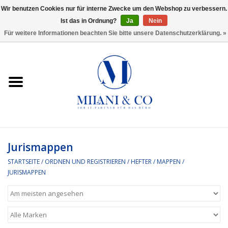
Wir benutzen Cookies nur für interne Zwecke um den Webshop zu verbessern.
Ist das in Ordnung?
Ja
Nein
0 Artikel - €0,00
Für weitere Informationen beachten Sie bitte unsere Datenschutzerklärung. »
Startseite
Bürobedarf
Ordnen und Registrieren
Headset
Jurismappen
STARTSEITE
/
ORDNEN UND REGISTRIEREN
/
HEFTER / MAPPEN
/
Rund um den Schreibtisch
JURISMAPPEN
Kleben und versenden
Software