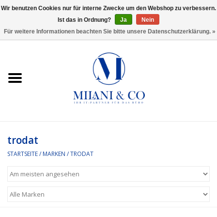
Wir benutzen Cookies nur für interne Zwecke um den Webshop zu verbessern.
Ist das in Ordnung?
Ja
Nein
0 Artikel - €0,00
Für weitere Informationen beachten Sie bitte unsere Datenschutzerklärung. »
Startseite
Bürobedarf
Ordnen und Registrieren
Headset
trodat
STARTSEITE
/
MARKEN
/
TRODAT
Rund um den Schreibtisch
Kleben und versenden
Software