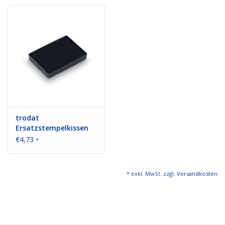
Bürobedarf
Druckerzubehör
Büroeinrichtung
Marken
trodat
Ersatzstempelkissen
für Trodat 4929,
€4,73
*
schwarz
* exkl. MwSt. zzgl.
Versandkosten