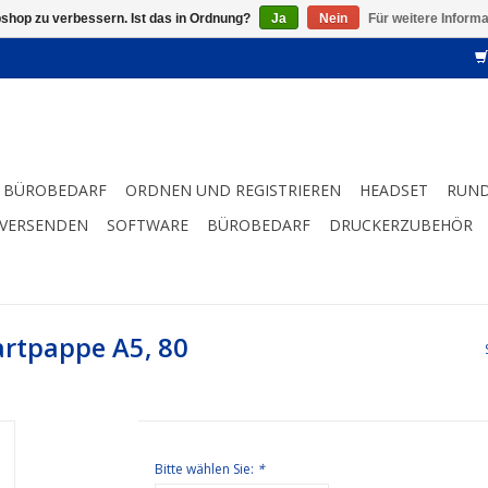
shop zu verbessern. Ist das in Ordnung?
Ja
Nein
Für weitere Inform
BÜROBEDARF
ORDNEN UND REGISTRIEREN
HEADSET
RUND
 VERSENDEN
SOFTWARE
BÜROBEDARF
DRUCKERZUBEHÖR
artpappe A5, 80
Bitte wählen Sie:
*