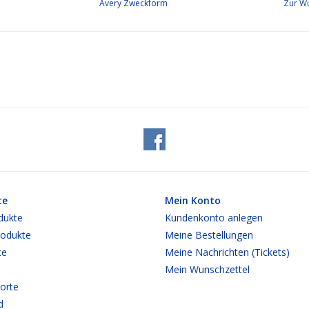
Avery Zweckform
Zur Wu
te
Mein Konto
dukte
Kundenkonto anlegen
odukte
Meine Bestellungen
te
Meine Nachrichten (Tickets)
Mein Wunschzettel
orte
d