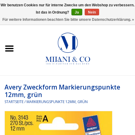
Wir benutzen Cookies nur für interne Zwecke um den Webshop zu verbessern.
Ist das in Ordnung?
Ja
Nein
0 Artikel - €0,00
Für weitere Informationen beachten Sie bitte unsere Datenschutzerklärung. »
Startseite
Bürobedarf
Ordnen und Registrieren
Headset
Avery Zweckform Markierungspunkte
12mm, grün
Rund um den Schreibtisch
STARTSEITE
/
MARKIERUNGSPUNKTE 12MM, GRÜN
Kleben und versenden
Software