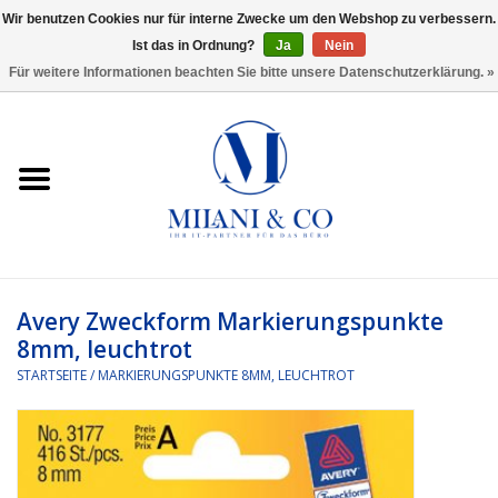
Wir benutzen Cookies nur für interne Zwecke um den Webshop zu verbessern.
Ist das in Ordnung?
Ja
Nein
0 Artikel - €0,00
Für weitere Informationen beachten Sie bitte unsere Datenschutzerklärung. »
Startseite
Bürobedarf
Ordnen und Registrieren
Headset
Avery Zweckform Markierungspunkte
8mm, leuchtrot
Rund um den Schreibtisch
STARTSEITE
/
MARKIERUNGSPUNKTE 8MM, LEUCHTROT
Kleben und versenden
Software