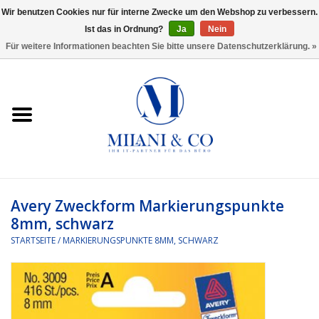
Wir benutzen Cookies nur für interne Zwecke um den Webshop zu verbessern.
Ist das in Ordnung?
Ja
Nein
0 Artikel - €0,00
Für weitere Informationen beachten Sie bitte unsere Datenschutzerklärung. »
Startseite
Bürobedarf
Ordnen und Registrieren
Headset
Avery Zweckform Markierungspunkte
8mm, schwarz
Rund um den Schreibtisch
STARTSEITE
/
MARKIERUNGSPUNKTE 8MM, SCHWARZ
Kleben und versenden
Software