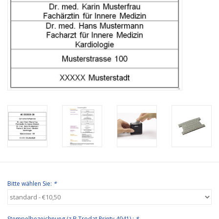
Bürobedarf
Druckerzubehör
Büroeinrichtung
Marken
Bitte wählen Sie:
*
Stempelbezeichnung (z.B Trodat Printy 4941) :
*