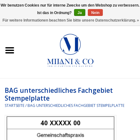
Wir benutzen Cookies nur für interne Zwecke um den Webshop zu verbessern.
Ist das in Ordnung?
Ja
Nein
0 Artikel - €0,00
Für weitere Informationen beachten Sie bitte unsere Datenschutzerklärung. »
Startseite
Bürobedarf
Ordnen und Registrieren
Headset
BAG unterschiedliches Fachgebiet
Stempelplatte
Rund um den Schreibtisch
STARTSEITE
/
BAG UNTERSCHIEDLICHES FACHGEBIET STEMPELPLATTE
Kleben und versenden
Software