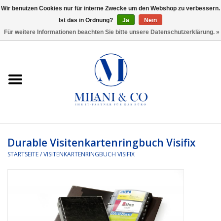
Wir benutzen Cookies nur für interne Zwecke um den Webshop zu verbessern.
Ist das in Ordnung?
Ja
Nein
0 Artikel - €0,00
Für weitere Informationen beachten Sie bitte unsere Datenschutzerklärung. »
Startseite
Bürobedarf
Ordnen und Registrieren
Headset
Durable Visitenkartenringbuch Visifix
STARTSEITE
/
VISITENKARTENRINGBUCH VISIFIX
Rund um den Schreibtisch
Kleben und versenden
Software