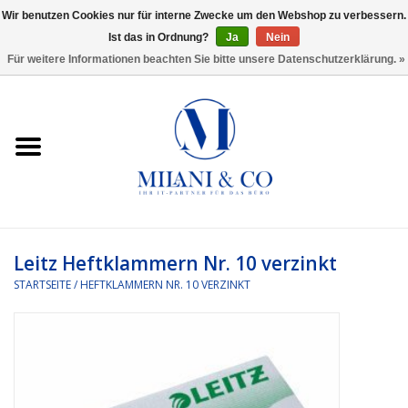
Wir benutzen Cookies nur für interne Zwecke um den Webshop zu verbessern.
Ist das in Ordnung?
Ja
Nein
0 Artikel - €0,00
Für weitere Informationen beachten Sie bitte unsere Datenschutzerklärung. »
Startseite
Bürobedarf
Ordnen und Registrieren
Headset
Leitz Heftklammern Nr. 10 verzinkt
STARTSEITE
/
HEFTKLAMMERN NR. 10 VERZINKT
Rund um den Schreibtisch
Kleben und versenden
Software