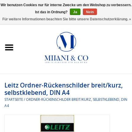
Wir benutzen Cookies nur für interne Zwecke um den Webshop zu verbessern.
Ist das in Ordnung?
Ja
Nein
0 Artikel - €0,00
Für weitere Informationen beachten Sie bitte unsere Datenschutzerklärung. »
Startseite
Bürobedarf
Ordnen und Registrieren
Headset
Leitz Ordner-Rückenschilder breit/kurz,
selbstklebend, DIN A4
Rund um den Schreibtisch
STARTSEITE
/
ORDNER-RÜCKENSCHILDER BREIT/KURZ, SELBSTKLEBEND, DIN
A4
Kleben und versenden
Software