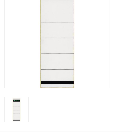
Bürobedarf
Druckerzubehör
Büroeinrichtung
Marken