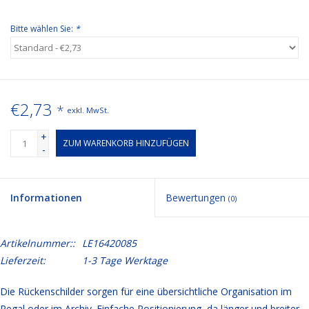
Bitte wählen Sie:
*
€2,73
*
exkl. MwSt.
+
ZUM WARENKORB HINZUFÜGEN
-
Informationen
Bewertungen
(0)
Artikelnummer::
LE16420085
Lieferzeit:
1-3 Tage Werktage
Die Rückenschilder sorgen für eine übersichtliche Organisation im
Regal oder im Archiv. Einfache Positionierung, da länger und breiter