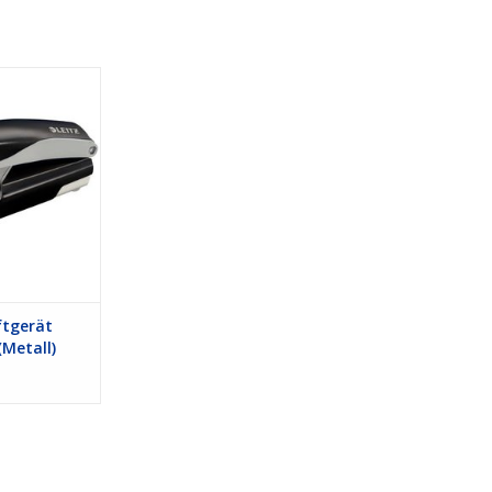
ät NeXXt Series
ll)
 HINZUFÜGEN
tgerät
(Metall)