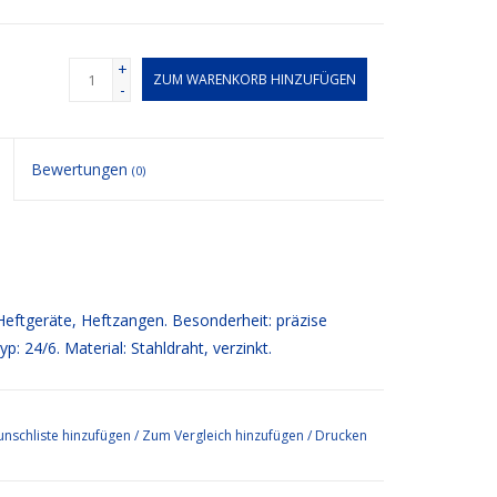
+
ZUM WARENKORB HINZUFÜGEN
-
Bewertungen
(0)
tgeräte, Heftzangen. Besonderheit: präzise
: 24/6. Material: Stahldraht, verzinkt.
nschliste hinzufügen
/
Zum Vergleich hinzufügen
/
Drucken