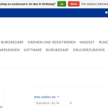
shop zu verbessern. Ist das in Ordnung?
Ja
Nein
Für weitere Inform
BÜROBEDARF
ORDNEN UND REGISTRIEREN
HEADSET
RUND
 VERSENDEN
SOFTWARE
BÜROBEDARF
DRUCKERZUBEHÖR
Bitte wählen Sie:
*