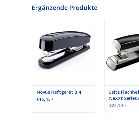
Ergänzende Produkte
Novus Heftgerät B 4
Leitz Flachheftger
(Meta
ZUM WARENKORB HINZUFÜGEN
ZUM WARENKORB
Novus Heftgerät B 4
Leitz Flachhef
NeXXt Series 
€16,45
*
€23,13
*