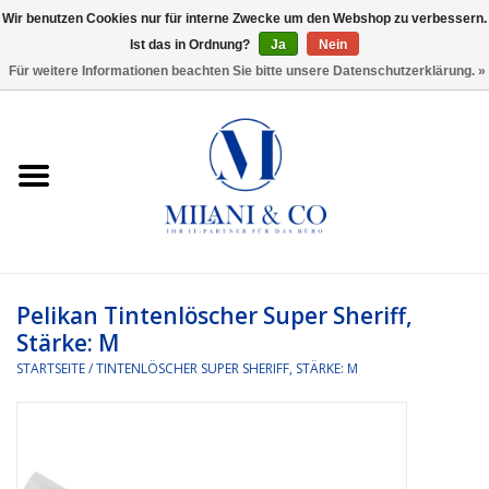
Wir benutzen Cookies nur für interne Zwecke um den Webshop zu verbessern.
Ist das in Ordnung?
Ja
Nein
0 Artikel - €0,00
Für weitere Informationen beachten Sie bitte unsere Datenschutzerklärung. »
Startseite
Bürobedarf
Ordnen und Registrieren
Headset
Pelikan Tintenlöscher Super Sheriff,
Stärke: M
Rund um den Schreibtisch
STARTSEITE
/
TINTENLÖSCHER SUPER SHERIFF, STÄRKE: M
Kleben und versenden
Software