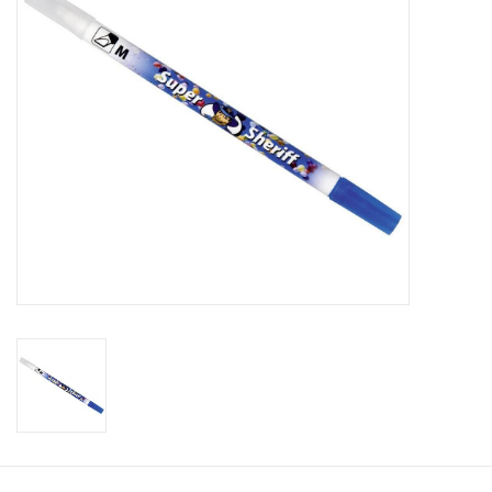
Bürobedarf
Druckerzubehör
Büroeinrichtung
Marken