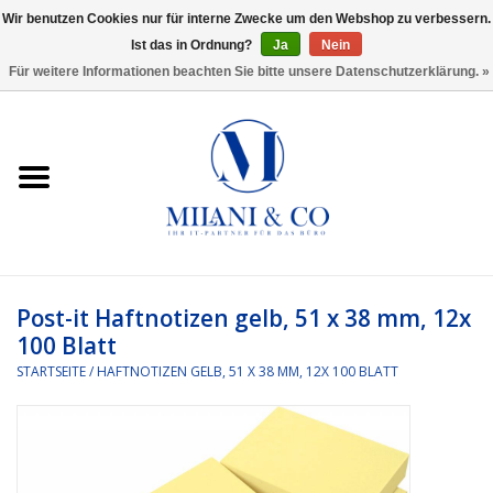
Wir benutzen Cookies nur für interne Zwecke um den Webshop zu verbessern.
Ist das in Ordnung?
Ja
Nein
0 Artikel - €0,00
Für weitere Informationen beachten Sie bitte unsere Datenschutzerklärung. »
Startseite
Bürobedarf
Ordnen und Registrieren
Headset
Post-it Haftnotizen gelb, 51 x 38 mm, 12x
100 Blatt
Rund um den Schreibtisch
STARTSEITE
/
HAFTNOTIZEN GELB, 51 X 38 MM, 12X 100 BLATT
Kleben und versenden
Software