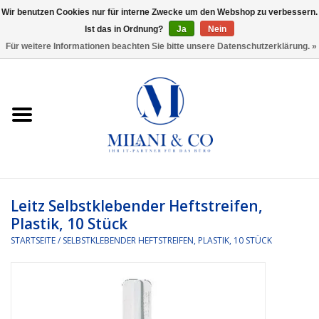
Wir benutzen Cookies nur für interne Zwecke um den Webshop zu verbessern.
Ist das in Ordnung?
Ja
Nein
0 Artikel - €0,00
Für weitere Informationen beachten Sie bitte unsere Datenschutzerklärung. »
Startseite
Bürobedarf
Ordnen und Registrieren
Headset
Leitz Selbstklebender Heftstreifen,
Plastik, 10 Stück
Rund um den Schreibtisch
STARTSEITE
/
SELBSTKLEBENDER HEFTSTREIFEN, PLASTIK, 10 STÜCK
Kleben und versenden
Software