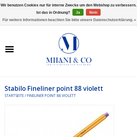
Wir benutzen Cookies nur für interne Zwecke um den Webshop zu verbessern.
Ist das in Ordnung?
Ja
Nein
0 Artikel - €0,00
Für weitere Informationen beachten Sie bitte unsere Datenschutzerklärung. »
Startseite
Bürobedarf
Ordnen und Registrieren
Headset
Stabilo Fineliner point 88 violett
STARTSEITE
/
FINELINER POINT 88 VIOLETT
Rund um den Schreibtisch
Kleben und versenden
Software