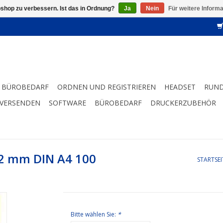
shop zu verbessern. Ist das in Ordnung?
Ja
Nein
Für weitere Inform
BÜROBEDARF
ORDNEN UND REGISTRIEREN
HEADSET
RUND
 VERSENDEN
SOFTWARE
BÜROBEDARF
DRUCKERZUBEHÖR
1,2 mm DIN A4 100
STARTSEI
Bitte wählen Sie:
*