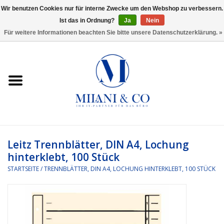
Wir benutzen Cookies nur für interne Zwecke um den Webshop zu verbessern.
Ist das in Ordnung?
Ja
Nein
0 Artikel - €0,00
Für weitere Informationen beachten Sie bitte unsere Datenschutzerklärung. »
Startseite
Bürobedarf
Ordnen und Registrieren
Headset
Leitz Trennblätter, DIN A4, Lochung
hinterklebt, 100 Stück
Rund um den Schreibtisch
STARTSEITE
/
TRENNBLÄTTER, DIN A4, LOCHUNG HINTERKLEBT, 100 STÜCK
Kleben und versenden
Software