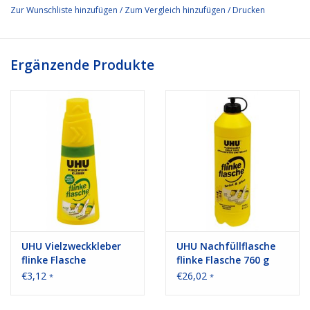
Zur Wunschliste hinzufügen
/
Zum Vergleich hinzufügen
/
Drucken
Ergänzende Produkte
UHU Vielzweckkleber
UHU Nachfüllflasche
flinke Flasche
flinke Flasche 760 g
ReNATURE 40 g
€3,12
€26,02
*
*