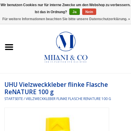
Wir benutzen Cookies nur für interne Zwecke um den Webshop zu verbessern.
Ist das in Ordnung?
Ja
Nein
0 Artikel - €0,00
Für weitere Informationen beachten Sie bitte unsere Datenschutzerklärung. »
Startseite
Bürobedarf
Ordnen und Registrieren
Headset
UHU Vielzweckkleber flinke Flasche
ReNATURE 100 g
Rund um den Schreibtisch
STARTSEITE
/
VIELZWECKKLEBER FLINKE FLASCHE RENATURE 100 G
Kleben und versenden
Software