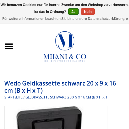
Wir benutzen Cookies nur für interne Zwecke um den Webshop zu verbessern.
Ist das in Ordnung?
Ja
Nein
0 Artikel - €0,00
Für weitere Informationen beachten Sie bitte unsere Datenschutzerklärung. »
Startseite
Bürobedarf
Ordnen und Registrieren
Headset
Wedo Geldkassette schwarz 20 x 9 x 16
cm (B x H x T)
Rund um den Schreibtisch
STARTSEITE
/
GELDKASSETTE SCHWARZ 20 X 9 X 16 CM (B X H X T)
Kleben und versenden
Software