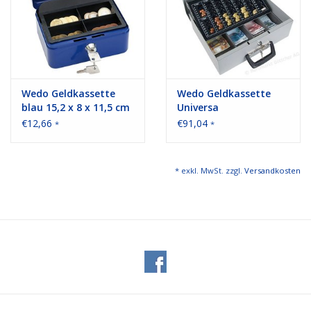
Wedo Geldkassette
Wedo Geldkassette
blau 15,2 x 8 x 11,5 cm
Universa
(B x H x T)
€12,66
€91,04
*
*
* exkl. MwSt. zzgl.
Versandkosten