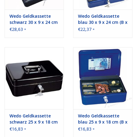
Wedo Geldkassette
Wedo Geldkassette
schwarz 30 x 9 x 24 cm
blau 30 x 9 x 24 cm (B x
(B x H x T)
H x T)
€28,63
€22,37
*
*
Wedo Geldkassette
Wedo Geldkassette
schwarz 25 x 9 x 18 cm
blau 25 x 9 x 18 cm (B x
(B x H x T)
H x T)
€16,83
€16,83
*
*