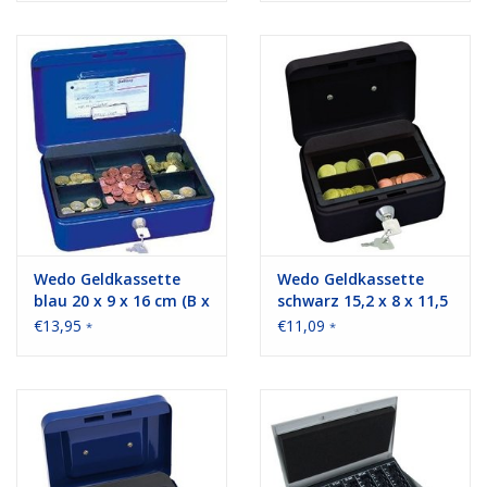
Wedo Geldkassette
Wedo Geldkassette
blau 20 x 9 x 16 cm (B x
schwarz 15,2 x 8 x 11,5
H x T)
cm (B x H x T)
€13,95
€11,09
*
*