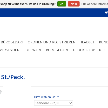
shop zu verbessern. Ist das in Ordnung?
Ja
Nein
Für weitere Inform
BÜROBEDARF
ORDNEN UND REGISTRIEREN
HEADSET
RUND
 VERSENDEN
SOFTWARE
BÜROBEDARF
DRUCKERZUBEHÖR
St./Pack.
Bitte wählen Sie:
*