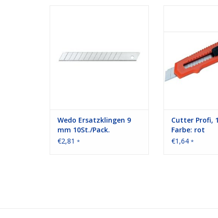
Ersatzklingen 9 mm 10St./Pack.
Cutter Profi, 18
ZUM WARENKORB HINZUFÜGEN
ZUM WARENKORB
Wedo Ersatzklingen 9
Cutter Profi,
mm 10St./Pack.
Farbe: rot
€2,81
€1,64
*
*