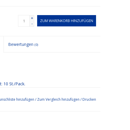
+
ZUM WARENKORB HINZUFÜGEN
-
Bewertungen
(0)
t: 10 St./Pack.
nschliste hinzufügen
/
Zum Vergleich hinzufügen
/
Drucken