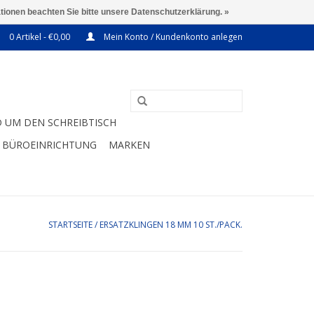
ationen beachten Sie bitte unsere Datenschutzerklärung. »
0 Artikel - €0,00
Mein Konto / Kundenkonto anlegen
 UM DEN SCHREIBTISCH
BÜROEINRICHTUNG
MARKEN
STARTSEITE
/
ERSATZKLINGEN 18 MM 10 ST./PACK.