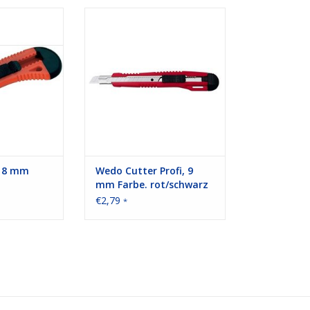
 mm Farbe: rot
Cutter Profi, 9 mm Farbe.
rot/schwarz
 HINZUFÜGEN
ZUM WARENKORB HINZUFÜGEN
 18 mm
Wedo Cutter Profi, 9
mm Farbe. rot/schwarz
€2,79
*