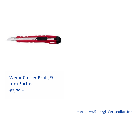
Wedo Cutter Profi, 9
mm Farbe.
rot/schwarz
€2,79
*
* exkl. MwSt. zzgl.
Versandkosten