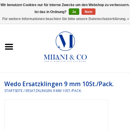
Wir benutzen Cookies nur für interne Zwecke um den Webshop zu verbessern.
Ist das in Ordnung?
Ja
Nein
0 Artikel - €0,00
Für weitere Informationen beachten Sie bitte unsere Datenschutzerklärung. »
Startseite
Bürobedarf
Ordnen und Registrieren
Headset
Wedo Ersatzklingen 9 mm 10St./Pack.
STARTSEITE
/
ERSATZKLINGEN 9 MM 10ST./PACK.
Rund um den Schreibtisch
Kleben und versenden
Software